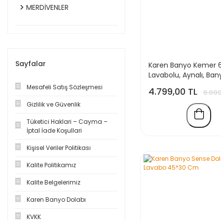
MERDİVENLER
Sayfalar
Karen Banyo Kemer 
Lavabolu, Aynalı, Ban
Dolabı, Mat Antrasit,
Mesafeli Satış Sözleşmesi
4.799,00 TL
6.000
Dahil
Gizlilik ve Güvenlik
Tüketici Haklari – Cayma –
İptal İade Koşullari
Kişisel Veriler Politikası
Kalite Politikamız
Kalite Belgelerimiz
Karen Banyo Dolabı
KVKK