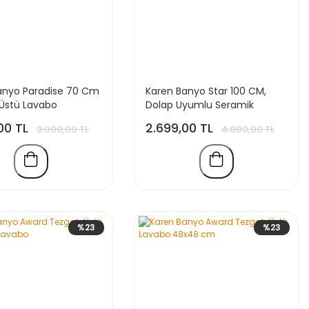
anyo Paradise 70 Cm
Karen Banyo Star 100 CM,
Üstü Lavabo
Dolap Uyumlu Seramik
Lavabo
00 TL
2.699,00 TL
3.000,00 TL
4.000,00 TL
%23
%23