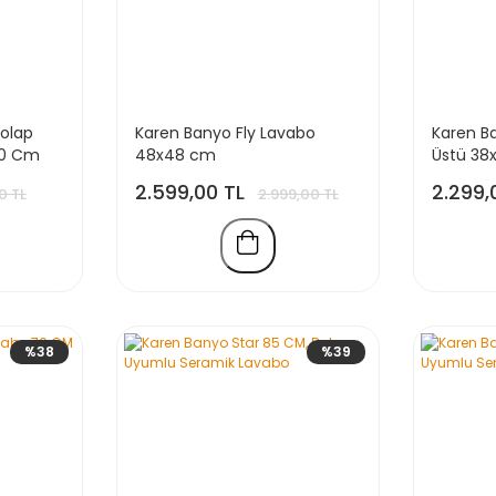
olap
Karen Banyo Fly Lavabo
Karen B
30 Cm
48x48 cm
Üstü 38
2.599,00 TL
2.299,
0 TL
2.999,00 TL
%38
%39