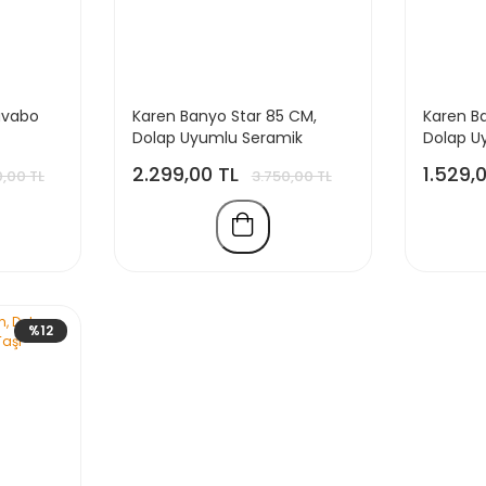
avabo
Karen Banyo Star 85 CM,
Karen B
Dolap Uyumlu Seramik
Dolap U
Lavabo
Lavabo
2.299,00 TL
1.529,
,00 TL
3.750,00 TL
%12