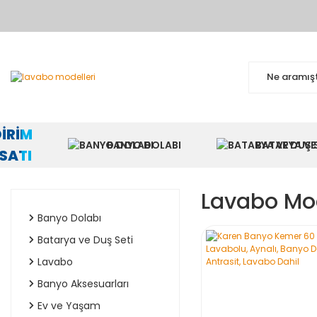
BA
DİRİM
BANYO DOLABI
BATARYA VE 
RSATI
Lavabo Mod
Banyo Dolabı
Batarya ve Duş Seti
Lavabo
Banyo Aksesuarları
Ev ve Yaşam