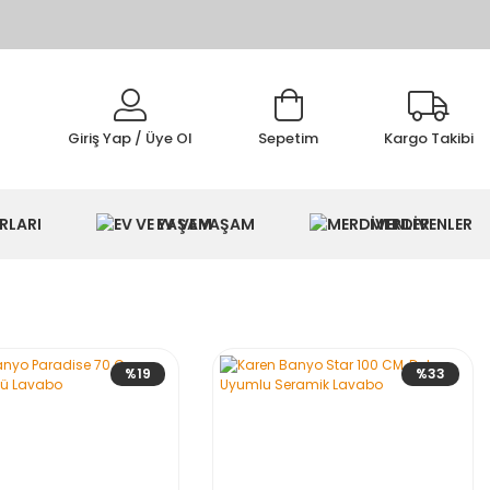
Giriş Yap / Üye Ol
Sepetim
Kargo Takibi
IMI
RLARI
EV VE YAŞAM
MERDİVENLER
%19
%33