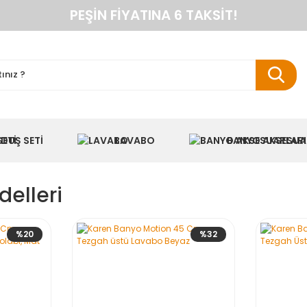
PEŞIN FIYATINA 6 TAKSIT!
ANINDA %10 HAVALE İNDIRIMI
TÜM ÜRÜNLERDE KARGO BEDAVA
KAREN BANYO RESMI ALIŞVERIŞ SITESI
NYO DOLAPLARINDA ANINDA %10 HAVALE INDIR
DUŞ SETI
LAVABO
BANYO AKSESUA
elleri
%20
%32