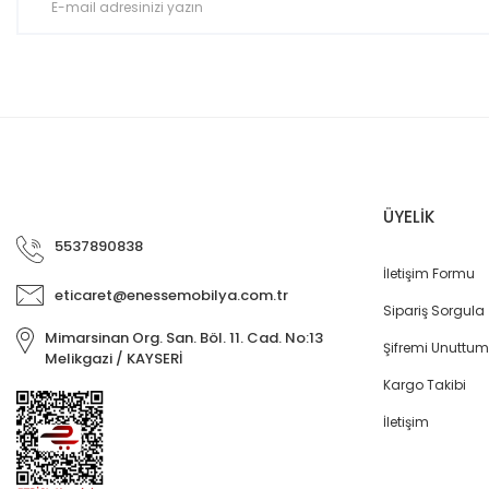
ÜYELİK
5537890838
İletişim Formu
eticaret@enessemobilya.com.tr
Sipariş Sorgula
Mimarsinan Org. San. Böl. 11. Cad. No:13
Şifremi Unuttum
Melikgazi / KAYSERİ
Kargo Takibi
İletişim