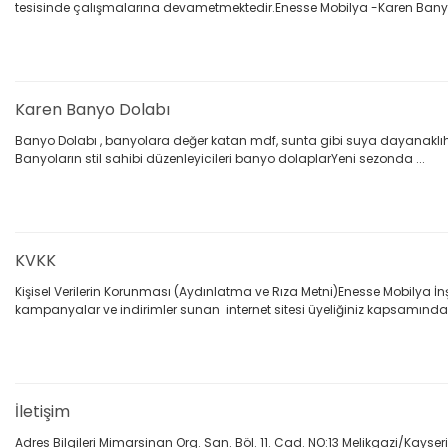
tesisinde çalışmalarına devametmektedir.Enesse Mobilya -Karen Bany .
Karen Banyo Dolabı
Banyo Dolabı , banyolara değer katan mdf, sunta gibi suya dayanaklıhi
Banyoların stil sahibi düzenleyicileri banyo dolaplarYeni sezonda ...
KVKK
Kişisel Verilerin Korunması (Aydınlatma ve Rıza Metni)Enesse Mobilya İ
kampanyalar ve indirimler sunan internet sitesi üyeliğiniz kapsamında .
İletişim
Adres Bilgileri Mimarsinan Org. San. Böl. 11. Cad. NO:13 Melikgazi/Kays