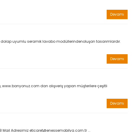
Devamı
ı ve dolap uyumlu seramik lavabo modüllerindenoluşan tasarımlardır.
Devamı
da, www.banyonuz.com dan alışveriş yapan müşterilere çeşitli
Devamı
38 Mail Adresimiz eticaret@enessemobilya.com.tr ...