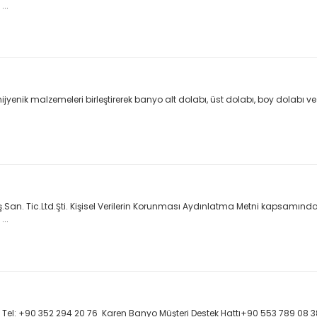
..
jyenik malzemeleri birleştirerek banyo alt dolabı, üst dolabı, boy dolab
nş.San. Tic.Ltd.Şti. Kişisel Verilerin Korunması Aydınlatma Metni kapsamın
..
eri Tel: +90 352 294 20 76 Karen Banyo Müşteri Destek Hattı+90 553 789 08 