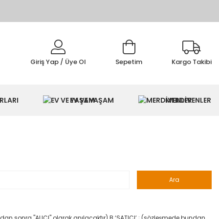
Giriş Yap / Üye Ol
Sepetim
Kargo Takibi
IMI
RLARI
EV VE YAŞAM
MERDİVENLER
dan sonra "ALICI" olarak anılacaktır) B.‘SATICI’ ; (sözleşmede bundan