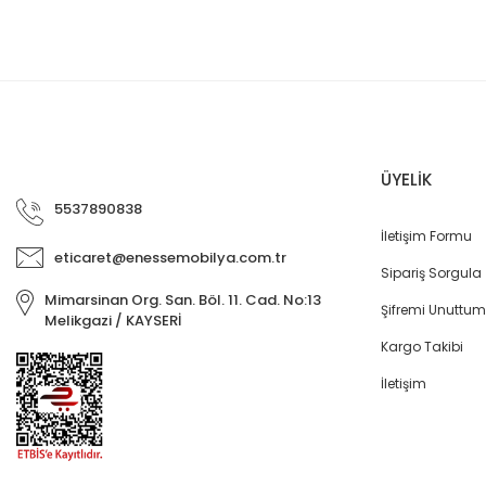
ÜYELİK
5537890838
İletişim Formu
eticaret@enessemobilya.com.tr
Sipariş Sorgula
Mimarsinan Org. San. Böl. 11. Cad. No:13
Şifremi Unuttum
Melikgazi / KAYSERİ
Kargo Takibi
İletişim