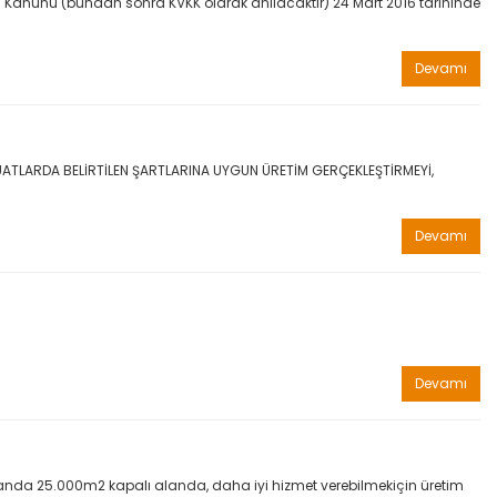
nması Kanunu (bundan sonra KVKK olarak anılacaktır) 24 Mart 2016 tarihinde
Devamı
ATLARDA BELİRTİLEN ŞARTLARINA UYGUN ÜRETİM GERÇEKLEŞTİRMEYİ,
Devamı
Devamı
landa 25.000m2 kapalı alanda, daha iyi hizmet verebilmekiçin üretim