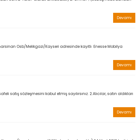
Devamı
marsinan Osb/Melikgazi/Kayseri adresinde kayıtlı Enesse Mobilya
Devamı
 satış sözleşmesini kabul etmiş sayılırsınız. 2.Alıcılar, satın aldıkları
Devamı