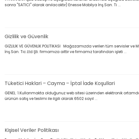
sonra "SATICI" olarak anılacaktır) Enesse Mobilya İnş.San. Ti ...
Gizlilik ve Güvenlik
GİZLİLİK VE GÜVENLİK POLİTİKASI Mağazamızda verilen tüm servisler ve 
İnş.San. Tic.Ltd.Şti. firmamıza aittir ve firmamız tarafından işleti ...
Tüketici Haklari – Cayma – İptal İade Koşullari
GENEL: 1.Kullanmakta olduğunuz web sitesi üzerinden elektronik ortamda si
ürünün satış ve teslimi ile ilgili olarak 6502 sayıl ...
Kişisel Veriler Politikası