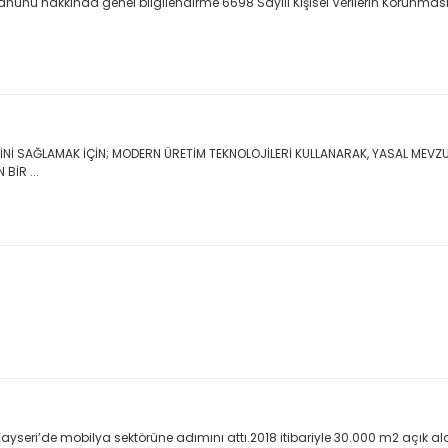
eriler Kanunu hakkında genel bilgilendirme 6698 Sayılı Kişisel Verilerin Koru
Nİ SAĞLAMAK İÇİN; MODERN ÜRETİM TEKNOLOJİLERİ KULLANARAK, YASAL MEVZU
BİR ...
yseri’de mobilya sektörüne adımını attı.2018 itibariyle 30.000 m2 açık a