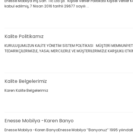
Enesse Mobilya İnş.San. Tic.Ltd.Şti. Kişisel Veriler Politikası Kişisel V
kabul edilmiş, 7 Nisan 2016 tarihli 29677 sayılı ...
Kalite Politikamız
KURULUŞUMUZUN KALİTE YÖNETİM SİSTEM POLİTİKASI MÜŞTERİ MEMNUNİYETİ
TEDARİKÇİLERİMİZLE, YASAL MERCİLERLE VE MÜŞTERİLERİMİZLE KARŞILIKLI ETKİN 
Kalite Belgelerimiz
Karen Kalite Belgelerimiz
Enesse Mobilya -Karen Banyo
Enesse Mobilya -Karen BanyoEnesse Mobilya ‘’Banyonuz’’ 1995 yılındaKa