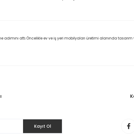
e adımını attı.Öncelikle ev ve iş yeri mobilyaları üretimi alanında tasar
ı
K
Kayıt Ol