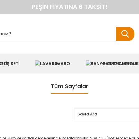
PEŞIN FIYATINA 6 TAKSIT!
ANINDA %10 HAVALE İNDIRIMI
TÜM ÜRÜNLERDE KARGO BEDAVA
KAREN BANYO RESMI ALIŞVERIŞ SITESI
NYO DOLAPLARINDA ANINDA %10 HAVALE INDIR
DUŞ SETI
LAVABO
BANYO AKSESUA
Tüm Sayfalar
n hüküm ve şartlar çerçevesinde imzalanmıştır. A.‘ALICI’ ; (sözleşmede bun