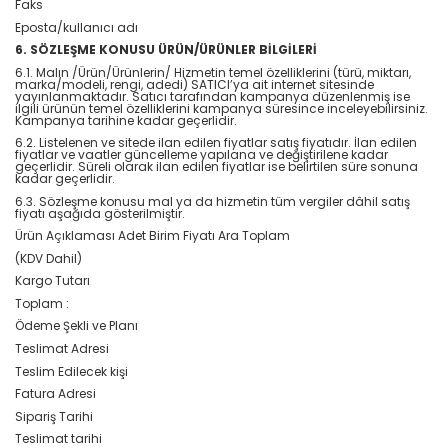
Faks
Eposta/kullanıcı adı
6. SÖZLEŞME KONUSU ÜRÜN/ÜRÜNLER BİLGİLERİ
6.1. Malın /Ürün/Ürünlerin/ Hizmetin temel özelliklerini (türü, miktarı,
marka/modeli, rengi, adedi) SATICI’ya ait internet sitesinde
yayınlanmaktadır. Satıcı tarafından kampanya düzenlenmiş ise
ilgili ürünün temel özelliklerini kampanya süresince inceleyebilirsiniz.
Kampanya tarihine kadar geçerlidir.
6.2. Listelenen ve sitede ilan edilen fiyatlar satış fiyatıdır. İlan edilen
fiyatlar ve vaatler güncelleme yapılana ve değiştirilene kadar
geçerlidir. Süreli olarak ilan edilen fiyatlar ise belirtilen süre sonuna
kadar geçerlidir.
6.3. Sözleşme konusu mal ya da hizmetin tüm vergiler dâhil satış
fiyatı aşağıda gösterilmiştir.
Ürün Açıklaması Adet Birim Fiyatı Ara Toplam
(KDV Dahil)
Kargo Tutarı
Toplam :
Ödeme Şekli ve Planı
Teslimat Adresi
Teslim Edilecek kişi
Fatura Adresi
Sipariş Tarihi
Teslimat tarihi