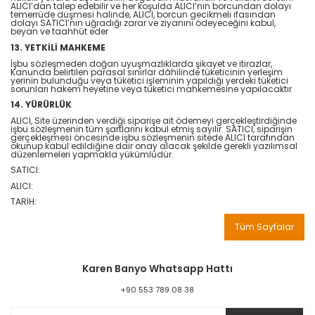
ALICI’dan talep edebilir ve her koşulda ALICI’nın borcundan dolayı
temerrüde düşmesi halinde, ALICI, borcun gecikmeli ifasından
dolayı SATICI’nın uğradığı zarar ve ziyanını ödeyeceğini kabul,
beyan ve taahhüt eder
13. YETKİLİ MAHKEME
İşbu sözleşmeden doğan uyuşmazlıklarda şikayet ve itirazlar,
Kanunda belirtilen parasal sınırlar dâhilinde tüketicinin yerleşim
yerinin bulunduğu veya tüketici işleminin yapıldığı yerdeki tüketici
sorunları hakem heyetine veya tüketici mahkemesine yapılacaktır
14. YÜRÜRLÜK
ALICI, Site üzerinden verdiği siparişe ait ödemeyi gerçekleştirdiğinde
işbu sözleşmenin tüm şartlarını kabul etmiş sayılır. SATICI, siparişin
gerçekleşmesi öncesinde işbu sözleşmenin sitede ALICI tarafından
okunup kabul edildiğine dair onay alacak şekilde gerekli yazılımsal
düzenlemeleri yapmakla yükümlüdür.
SATICI:
ALICI:
TARİH:
Tüm Sayfalar
Karen Banyo Whatsapp Hattı
+90 553 789 08 38