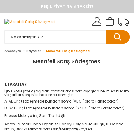
PEŞIN FIYATINA 6 TAKSIT!
ANINDA %10 HAVALE İNDIRIMI
TÜM ÜRÜNLERDE KARGO BEDAVA
KAREN BANYO RESMI ALIŞVERIŞ SITESI
BANYO DOLAPLARINDA ANINDA %10 HAVALE INDIRIMI
Anasayfa
Sayfalar
Mesafeli Satış Sözleşmesi
Mesafeli Satış Sözleşmesi
1.TARAFLAR
İşbu Sözleşme aşağıdaki taraflar arasında aşağıda belirtilen hüküm
ve şartlar çerçevesinde imzalanmıştır.
A.‘ALICI’ ; (sözleşmede bundan sonra "ALICI" olarak anılacaktır)
B.‘SATICI’ ; (sözleşmede bundan sonra "SATICI" olarak anılacaktır)
Enesse Mobilya İnş.San. Tic.Ltd.Şti.
Adres : Mimar Sinan Organize Sanayi Bölge Müdürlüğü, 11. Cadde
No: 13, 38350 Mimarsinan Osb/Melikgazi/Kayseri