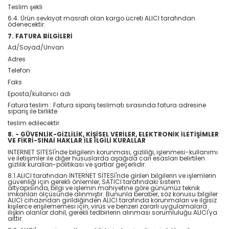
Teslim şekli
6.4. Ürün sevkiyat masrafı olan kargo ücreti ALICI tarafından
ödenecektir.
7. FATURA BİLGİLERİ
Ad/Soyad/Unvan
Adres
Telefon
Faks
Eposta/kullanıcı adı
Fatura teslim : Fatura sipariş teslimatı sırasında fatura adresine
sipariş ile birlikte
teslim edilecektir.
8. - GÜVENLİK-GİZLİLİK, KİŞİSEL VERİLER, ELEKTRONİK İLETİŞİMLER
VE FİKRİ-SINAİ HAKLAR İLE İLGİLİ KURALLAR
INTERNET SİTESİ'nde bilgilerin korunması, gizliliği, işlenmesi-kullanımı
ve iletişimler ile diğer hususlarda aşağıda cari esasları belirtilen
gizlilik kuralları-politikası ve şartlar geçerlidir.
8.1.ALICI tarafından İNTERNET SİTESİ'nde girilen bilgilerin ve işlemlerin
güvenliği için gerekli önlemler, SATICI tarafındaki sistem
altyapısında, bilgi ve işlemin mahiyetine göre günümüz teknik
imkanları ölçüsünde alınmıştır. Bununla beraber, söz konusu bilgiler
ALICI cihazından girildiğinden ALICI tarafında korunmaları ve ilgisiz
kişilerce erişilememesi için, virüs ve benzeri zararlı uygulamalara
ilişkin olanlar dahil, gerekli tedbirlerin alınması sorumluluğu ALICI'ya
aittir.