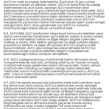
ALICI’nın nakit ile yaptığı ödemelerde, ürün tutarı 14 gün içinde
kendisine nakden ve defaten ödenir. ALICI’nın kredi kartı ile yaptığı
ödemelerde ise, ürün tutarı, siparişin ALICI tarafından iptal
edilmesinden sonra 14 gün içerisinde ilgili bankaya iade edilir. ALICI,
SATICI tarafından kredi kartına iade edilen tutarın banka tarafından
ALICI hesabına yansıtılmasına ilişkin ortalama sürecin 2 ile 3 haftayı
bulabileceğini, bu tutarın bankaya iadesinden sonra ALICI’nın
hesaplarına yansıması halinin tamamen banka işlem süreci ile ilgili
olduğundan, ALICI, olası gecikmeler için SATICI’yı sorumlu
tutamayacağını kabul, beyan ve taahhüt eder.
9.9. SATICININ, ALICI tarafından siteye kayıt formunda belirtilen veya
daha sonra kendisi tarafından güncellenen adresi, e-posta adresi,
sabit ve mobil telefon hatları ve diğer iletişim bilgileri üzerinden
mektup, e-posta, SMS, telefon görüşmesi ve diğer yollarla iletişim,
pazarlama, bildirim ve diğer amaçlarla ALICI’ya ulaşma hakkı
bulunmaktadır. ALICI, işbu sözleşmeyi kabul etmekle SATICI’nın
kendisine yönelik yukarıda belirtilen iletişim faaliyetlerinde
bulunabileceğini kabul ve beyan etmektedir.
9.10. ALICI, sözleşme konusu mal/hizmeti teslim almadan önce
muayene edecek; ezik, kırık, ambalajı yırtılmış vb. hasarlı ve ayıplı
mal/hizmeti kargo şirketinden teslim almayacaktır. Teslim alınan
mal/hizmetin hasarsız ve sağlam olduğu kabul edilecektir.
Teslimden sonra mal/hizmetin özenle korunması borcu, ALICI’ya
aittir. Cayma hakkı kullanılacaksa mal/hizmet kullanılmamalıdır.
Fatura iade edilmelidir.
9.11. ALICI ile sipariş esnasında kullanılan kredi kartı hamilinin aynı
kişi olmaması veya ürünün ALICI’ya tesliminden evvel, siparişte
kullanılan kredi kartına ilişkin güvenlik açığı tespit edilmesi halinde,
SATICI, kredi kartı hamiline ilişkin kimlik ve iletişim bilgilerini, siparişte
kullanılan kredi kartının bir önceki aya ait ekstresini yahut kart
hamilinin bankasından kredi kartının kendisine ait olduğuna ilişkin
yazıyı ibraz etmesini ALICI’dan talep edebilir. ALICI’nın talebe konu
bilgi/belgeleri temin etmesine kadar geçecek sürede sipariş
dondurulacak olup, mezkur taleplerin 24 saat içerisinde
karşılanmaması halinde ise SATICI, siparişi iptal etme hakkını