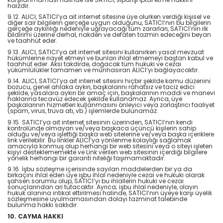
haizdir.
9.12. ALICI, SATICI’ya ait internet sitesine üye olurken verdiği kişisel ve
diğer sair bilgilerin gerçeğe uygun olduğunu, SATICI’nın bu bilgilerin
gerçeğe aykırılığı nedeniyle uğrayacağı tüm zararları, SATICI’nın ilk
bildirimi üzerine derhal, nakden ve defaten tazmin edeceğini beyan
ve taahhüt eder.
9.13. ALICI, SATICI’ya ait internet sitesini kullanırken yasal mevzuat
hükümlerine riayet etmeyi ve bunları ihlal etmemeyi baştan kabul ve
taahhüt eder. Aksi takdirde, doğacak tüm hukuki ve cezai
yükümlülükler tamamen ve münhasıran ALICI’yı bağlayacaktır.
9.14. ALICI, SATICI’ya ait internet sitesini hiçbir şekilde kamu düzenini
bozucu, genel ahlaka aykırı, başkalarını rahatsız ve taciz edici
şekilde, yasalara aykırı bir amaç için, başkalarının maddi ve manevi
haklarına tecavüz edecek şekilde kullanamaz. Ayrıca, üye
başkalarının hizmetleri kullanmasını önleyici veya zorlaştırıcı faaliyet
(spam, virus, truva atı, vb.) işlemlerde bulunamaz.
9.15. SATICI’ya ait internet sitesinin üzerinden, SATICI’nın kendi
kontrolünde olmayan ve/veya başkaca üçüncü kişilerin sahip
olduğu ve/veya işlettiği başka web sitelerine ve/veya başka içeriklere
link verilebilir. Bu linkler ALICI’ya yönlenme kolaylığı sağlamak
amacıyla konmuş olup herhangi bir web sitesini veya o siteyi işleten
kişiyi desteklememekte ve Link verilen web sitesinin içerdiği bilgilere
yönelik herhangi bir garanti niteliği taşımamaktadır.
9.16. İşbu sözleşme içerisinde sayılan maddelerden bir ya da
birkaçını ihlal eden üye işbu ihlal nedeniyle cezai ve hukuki olarak
şahsen sorumlu olup, SATICI’yı bu ihlallerin hukuki ve cezai
sonuçlarından ari tutacaktır. Ayrıca; işbu ihlal nedeniyle, olayın
hukuk alanına intikal ettirilmesi halinde, SATICI’nın üyeye karşı üyelik
sözleşmesine uyulmamasından dolayı tazminat talebinde
bulunma hakkı saklıdır.
10. CAYMA HAKKI