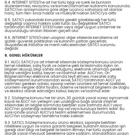
8.4. INTERNET SİTESİ'ne ait her türlü bilgi ve içerik ile bunların
düzenlenmesi, revizyonu ve kısmen/tamamen kullanımı konusunda;
SATICI'nın anlaşmasına göre diğer üçüncü sahıslara ait olanlar
hariç; tüm fikri-sınai haklar ve mülkiyet hakları SATICI'ya aittir.
8.5. SATICI yukarıdaki konularda gerekli görebileceği her türlü
değişikliği yapma hakkını saklı tutar; bu değişiklikler SATICI
tarafından INTERNET SİTESİ'nden veya diğer uygun yöntemler ile
duyurulduğu andan itibaren geçerli olur.
8.6. INTERNET SİTESİ'nden ulaşılan diğer sitelerde kendilerine ait
gizlilik-güvenlik politikaları ve kullanım şartları geçerlidir,
oluşabilecek ihtilaflar ile menfi neticelerinden SATICI sorumlu
değildir.
9. GENEL HÜKÜMLER
9.1. ALICI, SATICI’ya ait internet sitesinde sözleşme konusu ürünün
temel nitelikleri, satış fiyatı ve ödeme şekli ile teslimata ilişkin ön
bilgileri okuyup, bilgi sahibi olduğunu, elektronik ortamda gerekli
teyidi verdiğini kabul, beyan ve taahhüt eder. ALICI’nın; Ön
Bilgilendirmeyi elektronik ortamda teyit etmesi, mesafeli satış
sözleşmesinin kurulmasından evvel, SATICI tarafından ALICI' ya
verilmesi gereken adresi, siparişi verilen ürünlere ait temel özellikleri,
ürünlerin vergiler dâhil fiyatını, ödeme ve teslimat bilgilerini de doğru
ve eksiksiz olarak edindiğini kabul, beyan ve taahhüt eder.
9.2. Sözleşme konusu her bir ürün, 30 günlük yasal süreyi aşmamak
kaydı ile ALICI' nın yerleşim yeri uzaklığına bağlı olarak internet
sitesindeki ön bilgiler kısmında belirtilen süre zarfında ALICI veya
ALICI’nın gösterdiği adresteki kişi ve/veya kuruluşa teslim edilir. Bu
süre içinde ürünün ALICI’ya teslim edilememesi durumunda,
ALICI’nın sözleşmeyi feshetme hakkı saklıdır.
9.3. SATICI, Sözleşme konusu ürünü eksiksiz, siparişte belirtilen
niteliklere uygun ve varsa garanti belgeleri, kullanım kılavuzları işin
gereği olan bilgi ve belgeler ile teslim etmeyi, her türlü ayıptan arî
olarak yasal mevzuat gereklerine göre sağlam, standartlara uygun