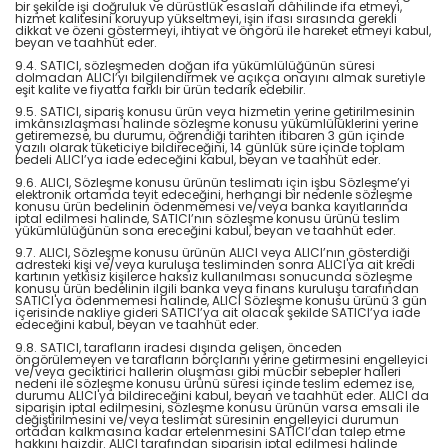
bir şekilde işi doğruluk ve dürüstlük esasları dâhilinde ifa etmeyi,
hizmet kalitesini koruyup yükseltmeyi, işin ifası sırasında gerekli
dikkat ve özeni göstermeyi, ihtiyat ve öngörü ile hareket etmeyi kabul,
beyan ve taahhüt eder.
9.4. SATICI, sözleşmeden doğan ifa yükümlülüğünün süresi
dolmadan ALICI’yı bilgilendirmek ve açıkça onayını almak suretiyle
eşit kalite ve fiyatta farklı bir ürün tedarik edebilir.
9.5. SATICI, sipariş konusu ürün veya hizmetin yerine getirilmesinin
imkânsızlaşması halinde sözleşme konusu yükümlülüklerini yerine
getiremezse, bu durumu, öğrendiği tarihten itibaren 3 gün içinde
yazılı olarak tüketiciye bildireceğini, 14 günlük süre içinde toplam
bedeli ALICI’ya iade edeceğini kabul, beyan ve taahhüt eder.
9.6. ALICI, Sözleşme konusu ürünün teslimatı için işbu Sözleşme’yi
elektronik ortamda teyit edeceğini, herhangi bir nedenle sözleşme
konusu ürün bedelinin ödenmemesi ve/veya banka kayıtlarında
iptal edilmesi halinde, SATICI’nın sözleşme konusu ürünü teslim
yükümlülüğünün sona ereceğini kabul, beyan ve taahhüt eder.
9.7. ALICI, Sözleşme konusu ürünün ALICI veya ALICI’nın gösterdiği
adresteki kişi ve/veya kuruluşa tesliminden sonra ALICI'ya ait kredi
kartının yetkisiz kişilerce haksız kullanılması sonucunda sözleşme
konusu ürün bedelinin ilgili banka veya finans kuruluşu tarafından
SATICI'ya ödenmemesi halinde, ALICI Sözleşme konusu ürünü 3 gün
içerisinde nakliye gideri SATICI’ya ait olacak şekilde SATICI’ya iade
edeceğini kabul, beyan ve taahhüt eder.
9.8. SATICI, tarafların iradesi dışında gelişen, önceden
öngörülemeyen ve tarafların borçlarını yerine getirmesini engelleyici
ve/veya geciktirici hallerin oluşması gibi mücbir sebepler halleri
nedeni ile sözleşme konusu ürünü süresi içinde teslim edemez ise,
durumu ALICI'ya bildireceğini kabul, beyan ve taahhüt eder. ALICI da
siparişin iptal edilmesini, sözleşme konusu ürünün varsa emsali ile
değiştirilmesini ve/veya teslimat süresinin engelleyici durumun
ortadan kalkmasına kadar ertelenmesini SATICI’dan talep etme
hakkını haizdir. ALICI tarafından siparişin iptal edilmesi halinde