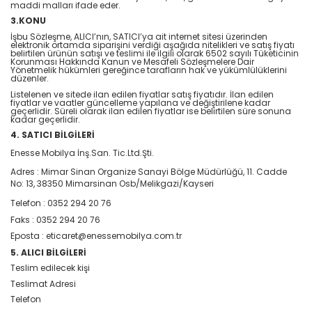
maddi malları ifade eder.
3.KONU
İşbu Sözleşme, ALICI’nın, SATICI’ya ait internet sitesi üzerinden
elektronik ortamda siparişini verdiği aşağıda nitelikleri ve satış fiyatı
belirtilen ürünün satışı ve teslimi ile ilgili olarak 6502 sayılı Tüketicinin
Korunması Hakkında Kanun ve Mesafeli Sözleşmelere Dair
Yönetmelik hükümleri gereğince tarafların hak ve yükümlülüklerini
düzenler.
Listelenen ve sitede ilan edilen fiyatlar satış fiyatıdır. İlan edilen
fiyatlar ve vaatler güncelleme yapılana ve değiştirilene kadar
geçerlidir. Süreli olarak ilan edilen fiyatlar ise belirtilen süre sonuna
kadar geçerlidir.
4. SATICI BİLGİLERİ
Enesse Mobilya İnş.San. Tic.Ltd.Şti.
Adres : Mimar Sinan Organize Sanayi Bölge Müdürlüğü, 11. Cadde
No: 13, 38350 Mimarsinan Osb/Melikgazi/Kayseri
Telefon : 0352 294 20 76
Faks : 0352 294 20 76
Eposta : eticaret@enessemobilya.com.tr
5. ALICI BİLGİLERİ
Teslim edilecek kişi
Teslimat Adresi
Telefon