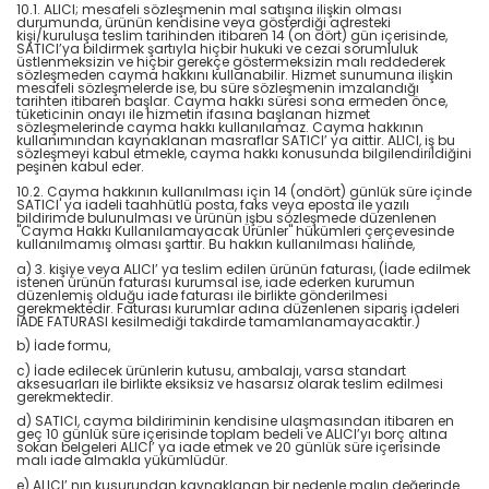
10.1. ALICI; mesafeli sözleşmenin mal satışına ilişkin olması
durumunda, ürünün kendisine veya gösterdiği adresteki
kişi/kuruluşa teslim tarihinden itibaren 14 (on dört) gün içerisinde,
SATICI’ya bildirmek şartıyla hiçbir hukuki ve cezai sorumluluk
üstlenmeksizin ve hiçbir gerekçe göstermeksizin malı reddederek
sözleşmeden cayma hakkını kullanabilir. Hizmet sunumuna ilişkin
mesafeli sözleşmelerde ise, bu süre sözleşmenin imzalandığı
tarihten itibaren başlar. Cayma hakkı süresi sona ermeden önce,
tüketicinin onayı ile hizmetin ifasına başlanan hizmet
sözleşmelerinde cayma hakkı kullanılamaz. Cayma hakkının
kullanımından kaynaklanan masraflar SATICI’ ya aittir. ALICI, iş bu
sözleşmeyi kabul etmekle, cayma hakkı konusunda bilgilendirildiğini
peşinen kabul eder.
10.2. Cayma hakkının kullanılması için 14 (ondört) günlük süre içinde
SATICI' ya iadeli taahhütlü posta, faks veya eposta ile yazılı
bildirimde bulunulması ve ürünün işbu sözleşmede düzenlenen
"Cayma Hakkı Kullanılamayacak Ürünler" hükümleri çerçevesinde
kullanılmamış olması şarttır. Bu hakkın kullanılması halinde,
a) 3. kişiye veya ALICI’ ya teslim edilen ürünün faturası, (İade edilmek
istenen ürünün faturası kurumsal ise, iade ederken kurumun
düzenlemiş olduğu iade faturası ile birlikte gönderilmesi
gerekmektedir. Faturası kurumlar adına düzenlenen sipariş iadeleri
İADE FATURASI kesilmediği takdirde tamamlanamayacaktır.)
b) İade formu,
c) İade edilecek ürünlerin kutusu, ambalajı, varsa standart
aksesuarları ile birlikte eksiksiz ve hasarsız olarak teslim edilmesi
gerekmektedir.
d) SATICI, cayma bildiriminin kendisine ulaşmasından itibaren en
geç 10 günlük süre içerisinde toplam bedeli ve ALICI’yı borç altına
sokan belgeleri ALICI’ ya iade etmek ve 20 günlük süre içerisinde
malı iade almakla yükümlüdür.
e) ALICI’ nın kusurundan kaynaklanan bir nedenle malın değerinde