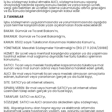
İş bu sözleşmeyi kabul etmekle ALICI, sözleşme konusu siparişi
onayladığı takdirde sipariş konusu bedeli ve varsa kargo ücreti,
vergi gibi belirtilen ek ücretleri ödeme yükümlülüğü altına gireceğini
ve bu konuda bilgilendirildiğini peşinen kabul eder.
2.TANIMLAR
İşbu sözleşmenin uygulanmasında ve yorumlanmasında aşağıda
yazılı terimler karşılarındaki yazılı açıklamaları ifade edeceklerdir.
BAKAN: Gümrük ve Ticaret Bakanı’nı,
BAKANLIK: Gümrük ve Ticaret Bakanlığı’nı,
KANUN: 6502 sayılı Tüketicinin Korunması Hakkında Kanun’u,
YÖNETMELİK: Mesafeli Sözleşmeler Yönetmeliği’ni (RG:27.11.2014/29188)
HİZMET: Bir ücret veya menfaat karşılığında yapılan ya da yapılması
taahhüt edilen mal sağlama dışındaki her türlü tüketici işleminin
konusunu ,
SATICI: Ticari veya mesleki faaliyetleri kapsamında tüketiciye mal
sunan veya mal sunan adına veya hesabına hareket eden şirketi,
ALICI: Bir mal veya hizmeti ticari veya mesleki olmayan amaçlarla
edinen, kullanan veya yararlanan gerçek ya da tüzel kişiyi,
SİTE: SATICI’ya ait internet sitesini,
SİPARİŞ VEREN: Bir mal veya hizmeti SATICI’ya ait internet sitesi
üzerinden talep eden gerçek ya da tüzel kişiyi,
TARAFLAR: SATICI ve ALICI’yı,
SÖZLEŞME: SATICI ve ALICI arasında akdedilen işbu sözleşmeyi,
MAL: Alışverişe konu olan taşınır eşyayı ve elektronik ortamda
kullanılmak üzere hazırlanan yazılım, ses, görüntü ve benzeri gayri