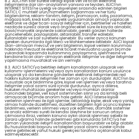
8.2. ALICI'nın sair suretle verdiği kişisel veri ve ticari elektronik
iletişimlerine dair izin-onaylarının yanısıra ve teyiden; ALICI'nın
İNTERNET SİTESİ'ne üyeliği ve alışverişleri sırasında edinilen bilgileri
SATICI, C muhtelif ürün/hizmetlerin sağlanması ve her türlü
bilgilendirme, reklam-tanıtım, iletişim, promosyon, satış, pazarlama,
mağaza kartı, kredi kartı ve üyelik uygulamaları amaçlı yapılacak
elektronik ve diğer ticari-sosyal iletişimler için, belirtilenler ve halefleri
nezdinde süresiz olarak veya öngörecekleri süre ile kayda alınabilir,
basılı/manyetik arşivlerde saklanabilir, gerekli görülen hallerde
güncellenebilir, paylaşılabilir, aktarılabilir, transfer edilebilir,
kullanılabilir ve sair suretlerle işlenebilir. Bu veriler ayrıca kanunen
gereken durumlarda ilgili Merci ve Mahkemelere iletilebilir. ALICI kişisel
olan-olmayan mevcut ve yeni bilgilerinin, kişisel verilerin korunması
hakkında mevzuat ile elektronik ticaret mevzuatına uygun biçimde
yukarıdaki kapsamda kullanımına, paylaşımına, işlenmesine ve
kendisine ticari olan-olmayan elektronik iletişimler ve diğer iletişimler
yapılmasına muvafakat ve izin vermiştir.
8.3. ALICI SATICI'ya belirtilen iletişim kanallarından ulaşarak veri
kullanımı-işlenmelerini ve/veya aynı kanallardan kanuni usulünce
ulaşarak ya da kendisine gönderilen elektronik iletişimlerdeki red
hakkını kullanarak iletişimleri her zaman için durdurabilir. ALICI'nın bu
husustaki açık bildirimine göre, kişisel veri işlemleri ve/veya tarafına
iletişimler yasal azami süre içinde durdurulur; ayrıca dilerse,
hukuken muhafazası gerekenler ve/veya mümkün olanlar
haricindeki bilgileri, veri kayıt sisteminden silinir ya da kimliği belli
olmayacak biçimde anonim hale getirilir. ALICI isterse kişisel
verilerinin işlenmesi ile ilgili işlemler, aktarıldığı kişiler, eksik veya yanlış
olması halinde düzeltilmesi, düzeltilen bilgilerin ilgili üçüncü kişilere
bildirilmesi, verilerin silinmesi veya yok edilmesi, otomatik sistemler
ile analiz edilmesi sureti ile kendisi aleyhine bir sonucun ortaya
çıkmasına itiraz, verilerin kanuna aykırı olarak işlenmesi sebebi ile
zarara uğrama halinde giderilmesi gibi konularda SATICI'ya her
zaman yukarıdaki iletişim kanallarından başvurabilir ve bilgi alabilir.
Bu hususlardaki başvuru ve talepleri yasal azami süreler içinde
yerine getirilecek yahut hukuki gerekçesi tarafına açıklanarak kabul
edilmeyebilecektir.