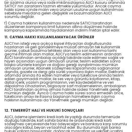
bir azalma olursa veya iade imkânsızlaşırsa ALICI kusuru oranında
SATICI’ nın zararlarını tazmin etmekle yükümlüdür. Ancak cayma
hakkı süresi içinde malın veya ürünün usulüne uygun kullanılması
sebebiyle meydana gelen değişiklik ve bozulmalardan ALICI
sorumlu değildir.
f) Cayma hakkının kullanılması nedeniyle SATICI tarafından
düzenlenen kampanya limit tutarının altına düşülmesi halinde
kampanya kapsamında faydalanılan indirim miktarı iptal edilir.
11. CAYMA HAKKI KULLANILAMAYACAK ÜRÜNLER
ALICI’nın isteği veya açıkça kişisel ihtiyaçları doğrultusunda
hazırlanan ve geri gönderilmeye müsait olmayan tek kullanımlık
ürünler, çabuk bozulma tehlikesi olan veya son kullanma tarihi
geçme ihtimali olan mallar, ALICI’ya teslim edilmesinin ardından
ALICI tarafından ambalajı açıldığı takdirde iade edilmesi sağlık ve
hijyen açısından uygun olmayan ürünler, teslim edildikten sonra
başka ürünlerle karışan ve doğası gereği ayrıştırılması mümkün
olmayan ürünler, Abonelik sözleşmesi kapsamında sağlananlar
dışında, gazete ve dergi gibi süreli yayınlara ilişkin mallar, Elektronik
ortamda anında ifa edilen hizmetler veya tüketiciye anında teslim
edilen gayrimaddi mallar, ile ses veya görüntü kayıtlarının, kitap,
dijital içerik, yazılım programlarının, veri kaydedebilme ve veri
depolama cihazlarının, bilgisayar sarf malzemelerinin, ambalajının
ALICI tarafından açılmış olması halinde iadesi Yönetmelik gereği
mümkün değildir. Ayrıca Cayma hakkı süresi sona ermeden önce,
tüketicinin onayı ile ifasına başlanan hizmetlere ilişkin cayma
hakkının kullanılması da Yönetmelik gereği mümkün değildir.
12. TEMERRÜT HALİ VE HUKUKİ SONUÇLARI
ALICI, ödeme işlemlerini kredi kartı ile yaptığı durumda temerrüde
düştüğü takdirde, kart sahibi banka ile arasındaki kredi kartı
sözleşmesi çerçevesinde faiz ödeyeceğini ve bankaya karşı sorumlu
olacağını kabul, beyan ve taahhüt eder. Bu durumda ilgili banka
hukuki yollara başvurabilir; doğacak masrafları ve vekâlet ücretini