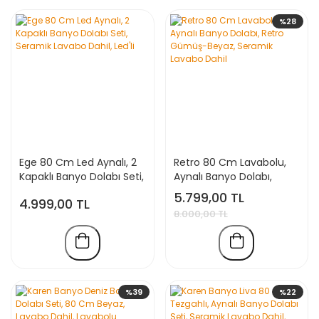
%28
Ege 80 Cm Led Aynalı, 2
Retro 80 Cm Lavabolu,
Kapaklı Banyo Dolabı Seti,
Aynalı Banyo Dolabı,
Seramik Lavabo Dahil,
Retro Gümüş-
5.799,00 TL
4.999,00 TL
Led'li
Beyaz, Seramik Lavabo
8.000,00 TL
Dahil
%39
%22