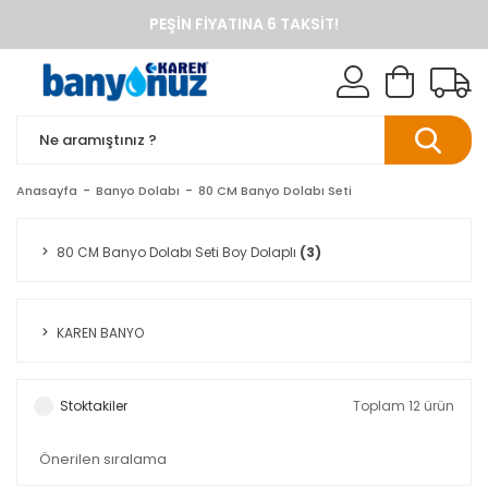
PEŞIN FIYATINA 6 TAKSIT!
ANINDA %10 HAVALE İNDIRIMI
TÜM ÜRÜNLERDE KARGO BEDAVA
KAREN BANYO RESMI ALIŞVERIŞ SITESI
BANYO DOLAPLARINDA ANINDA %10 HAVALE INDIRIMI
Anasayfa
Banyo Dolabı
80 CM Banyo Dolabı Seti
80 CM Banyo Dolabı Seti Boy Dolaplı
(3)
KAREN BANYO
Stoktakiler
Toplam 12 ürün