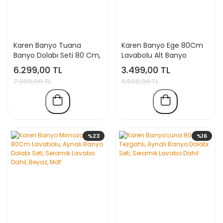
Karen Banyo Tuana
Karen Banyo Ege 80Cm
Banyo Dolabı Seti 80 Cm,
Lavabolu Alt Banyo
Mat Antrasit, Lavabo
Dolabı, Kapaklı Banyo Alt
6.299,00 TL
3.499,00 TL
Dahil, Lavabolu
Dolabı, Seramik Lavabo
7.000,00 TL
5.500,00 TL
Dahil
%23
%16