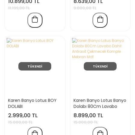
10.899,00 TL
8.639,00 TL
Dahil, Boy Dolabı Dahil,
hediyeli
11.199,00 TL
9.000,00 TL
S.meşe-Antrasit
TÜKENDİ
TÜKENDİ
Karen Banyo Lotus BOY
Karen Banyo Lotus Banyo
DOLABI
Dolabı 80Cm Lavabo
Dahil Antrasit Çekmeceli
2.999,00 TL
8.899,00 TL
Komple Mebran Mdf
15.000,00 TL
15.000,00 TL