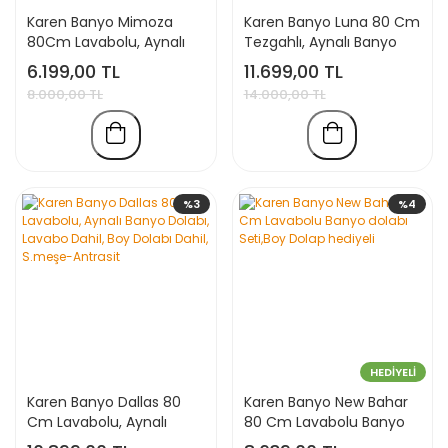
Karen Banyo Mimoza
Karen Banyo Luna 80 Cm
80Cm Lavabolu, Aynalı
Tezgahlı, Aynalı Banyo
Banyo Dolabı Seti,
Dolabı Seti, Seramik
6.199,00 TL
11.699,00 TL
Seramik Lavabo Dahil,
Lavabo Dahil
8.000,00 TL
14.000,00 TL
Beyaz, Mdf
%3
%4
HEDİYELİ
Karen Banyo Dallas 80
Karen Banyo New Bahar
Cm Lavabolu, Aynalı
80 Cm Lavabolu Banyo
Banyo Dolabı, Lavabo
dolabı Seti,Boy Dolap