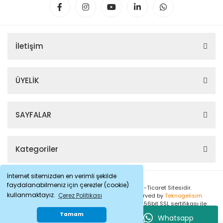
İletişim
ÜYELİK
SAYFALAR
Kategoriler
İnternet sitemizden en verimli şekilde
faydalanabilmeniz için çerezler (cookie)
Banyonuz.com, Karen Banyo'nun Resmi E-Ticaret Sitesidir.
kullanmaktayız.
Çerez Politikası
Copyright © 2023 Banyonuz. All Rights Reserved by
Teknogelisim
© Tüm Hakları Saklıdır. Kredi kartı bilgileriniz 256bit SSL sertifikası ile
korunmaktadır.
Tamam
Whatsapp