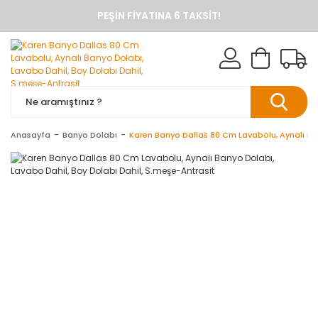
PEŞIN FIYATINA 6 TAKSIT!
ANINDA %10 HAVALE İNDIRIMI
TÜM ÜRÜNLERDE KARGO BEDAVA
KAREN BANYO RESMI ALIŞVERIŞ SITESI
BANYO DOLAPLARINDA ANINDA %10 HAVALE INDIRIMI
Anasayfa
Banyo Dolabı
Karen Banyo Dallas 80 Cm Lavabolu, Aynalı Ban