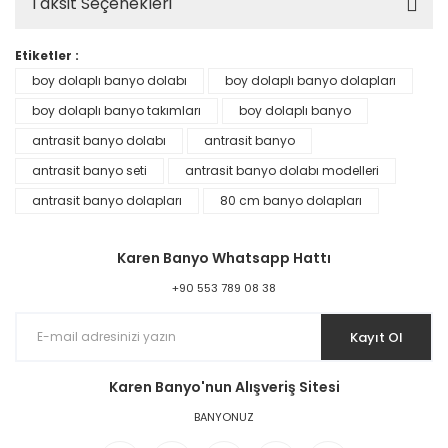
Taksit Seçenekleri
Etiketler :
boy dolaplı banyo dolabı
boy dolaplı banyo dolapları
boy dolaplı banyo takımları
boy dolaplı banyo
antrasit banyo dolabı
antrasit banyo
antrasit banyo seti
antrasit banyo dolabı modelleri
antrasit banyo dolapları
80 cm banyo dolapları
Karen Banyo Whatsapp Hattı
+90 553 789 08 38
Kayıt Ol
Karen Banyo'nun Alışveriş Sitesi
BANYONUZ