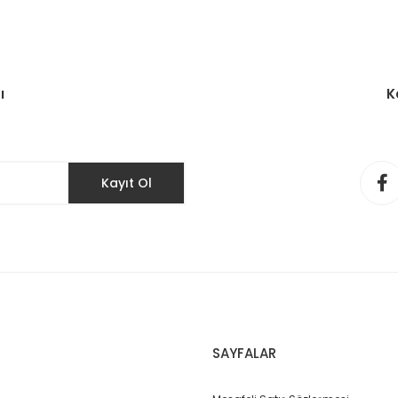
ı
K
Kayıt Ol
SAYFALAR