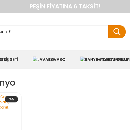
PEŞIN FIYATINA 6 TAKSIT!
ANINDA %10 HAVALE İNDIRIMI
TÜM ÜRÜNLERDE KARGO BEDAVA
KAREN BANYO RESMI ALIŞVERIŞ SITESI
NYO DOLAPLARINDA ANINDA %10 HAVALE INDIR
DUŞ SETI
LAVABO
BANYO AKSESUA
anyo
%5