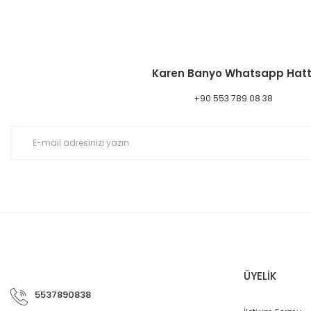
Karen Banyo Whatsapp Hatt
+90 553 789 08 38
ÜYELİK
5537890838