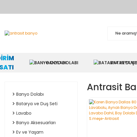
BA
DİRİM
BANYO DOLABI
BATARYA VE 
RSATI
Antrasit B
Banyo Dolabı
Batarya ve Duş Seti
Lavabo
Banyo Aksesuarları
Ev ve Yaşam