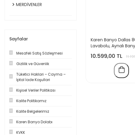
MERDİVENLER
Sayfalar
Karen Banyo Dallas 
Lavabolu, Aynalı Ban
Dolabı, Lavabo Dahil,
Mesafeli Satış Sözleşmesi
10.599,00 TL
11.19
Dolabı Dahil, S.meşe-
Gizlilik ve Güvenlik
Tüketici Haklari – Cayma –
İptal İade Koşullari
Kişisel Veriler Politikası
Kalite Politikamız
Kalite Belgelerimiz
Karen Banyo Dolabı
KVKK