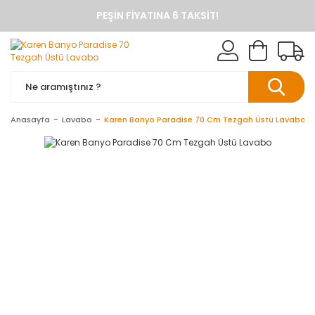
PEŞIN FIYATINA 6 TAKSIT!
ANINDA %10 HAVALE İNDIRIMI
TÜM ÜRÜNLERDE KARGO BEDAVA
KAREN BANYO RESMI ALIŞVERIŞ SITESI
BANYO DOLAPLARINDA ANINDA %10 HAVALE INDIRIMI
Anasayfa
Lavabo
Karen Banyo Paradise 70 Cm Tezgah Üstü Lavabo