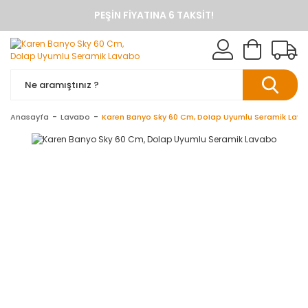
PEŞIN FIYATINA 6 TAKSIT!
ANINDA %10 HAVALE İNDIRIMI
TÜM ÜRÜNLERDE KARGO BEDAVA
KAREN BANYO RESMI ALIŞVERIŞ SITESI
BANYO DOLAPLARINDA ANINDA %10 HAVALE INDIRIMI
Anasayfa
Lavabo
Karen Banyo Sky 60 Cm, Dolap Uyumlu Seramik Lav