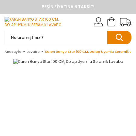
PEŞIN FIYATINA 6 TAKSIT!
ANINDA %10 HAVALE İNDIRIMI
TÜM ÜRÜNLERDE KARGO BEDAVA
KAREN BANYO RESMI ALIŞVERIŞ SITESI
BANYO DOLAPLARINDA ANINDA %10 HAVALE INDIRIMI
Anasayfa
Lavabo
Karen Banyo Star 100 CM, Dolap Uyumlu Seramik La