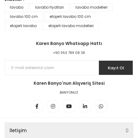
lavabo
lavabo fiyatları
lavabo modelleri
lavabo 100 cm
etajerli lavabo 100 cm
etajerli lavabo
etajerli lavabo modelleri
Karen Banyo Whatsapp Hattı
+90 553 789 08 38
Kayıt Ol
Karen Banyo'nun Alışveriş Sitesi
BANYONUZ
İletişim