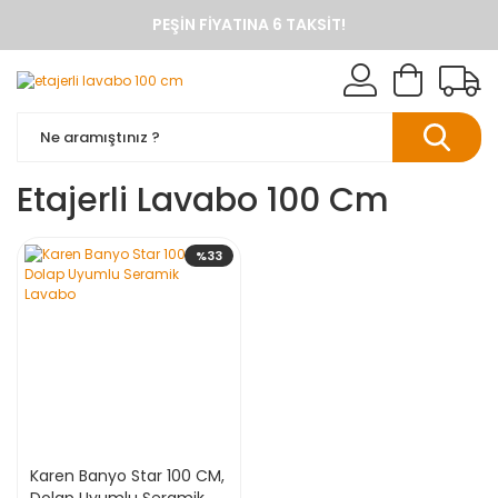
PEŞIN FIYATINA 6 TAKSIT!
ANINDA %10 HAVALE İNDIRIMI
TÜM ÜRÜNLERDE KARGO BEDAVA
KAREN BANYO RESMI ALIŞVERIŞ SITESI
BANYO DOLAPLARINDA ANINDA %10 HAVALE INDIRIMI
Etajerli Lavabo 100 Cm
%33
Karen Banyo Star 100 CM,
Dolap Uyumlu Seramik