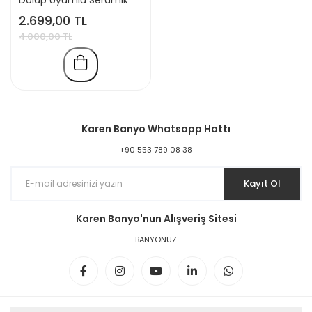
Lavabo
2.699,00 TL
4.000,00 TL
Karen Banyo Whatsapp Hattı
+90 553 789 08 38
Kayıt Ol
Karen Banyo'nun Alışveriş Sitesi
BANYONUZ