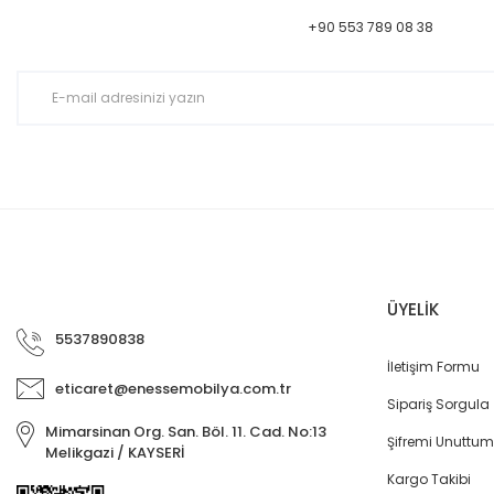
+90 553 789 08 38
ÜYELİK
5537890838
İletişim Formu
eticaret@enessemobilya.com.tr
Sipariş Sorgula
Mimarsinan Org. San. Böl. 11. Cad. No:13
Şifremi Unuttum
Melikgazi / KAYSERİ
Kargo Takibi