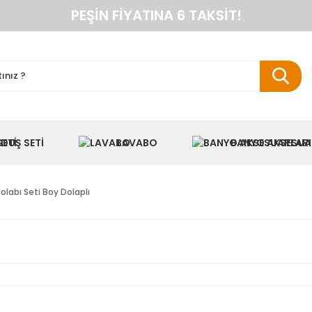
PEŞIN FIYATINA 6 TAKSIT!
ANINDA %10 HAVALE İNDIRIMI
TÜM ÜRÜNLERDE KARGO BEDAVA
KAREN BANYO RESMI ALIŞVERIŞ SITESI
NYO DOLAPLARINDA ANINDA %10 HAVALE INDIR
DUŞ SETI
LAVABO
BANYO AKSESUA
labı Seti Boy Dolaplı