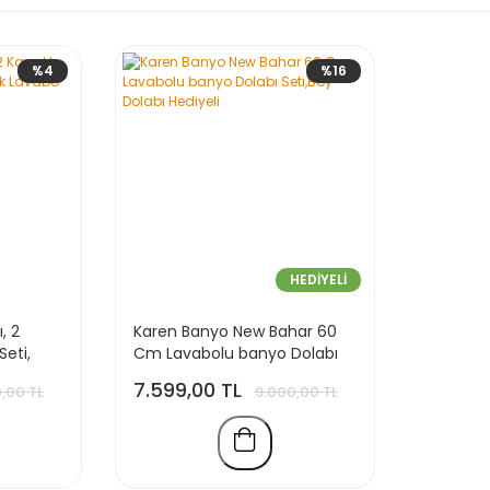
%4
%16
HEDİYELİ
, 2
Karen Banyo New Bahar 60
Seti,
Cm Lavabolu banyo Dolabı
 Led'li
Seti,Boy Dolabı Hediyeli
7.599,00 TL
,00 TL
9.000,00 TL