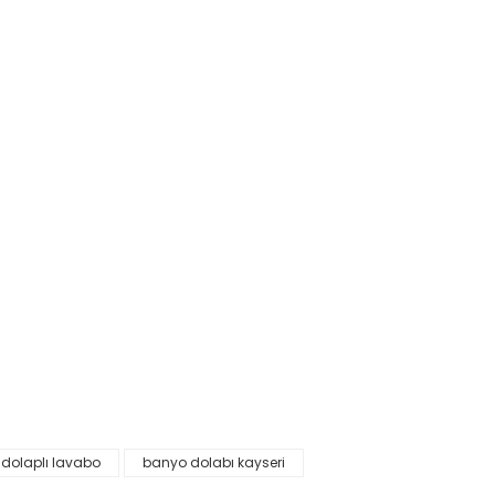
 dolaplı lavabo
banyo dolabı kayseri