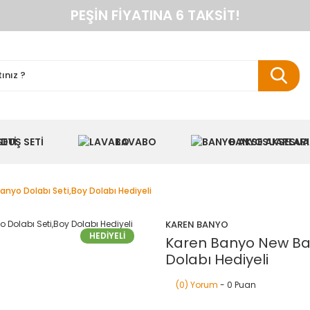
PEŞIN FIYATINA 6 TAKSIT!
ANINDA %10 HAVALE İNDIRIMI
TÜM ÜRÜNLERDE KARGO BEDAVA
KAREN BANYO RESMI ALIŞVERIŞ SITESI
NYO DOLAPLARINDA ANINDA %10 HAVALE INDIR
DUŞ SETI
LAVABO
BANYO AKSESUA
yo Dolabı Seti,Boy Dolabı Hediyeli
KAREN BANYO
HEDİYELİ
Karen Banyo New Bah
Dolabı Hediyeli
(0) Yorum
- 0 Puan