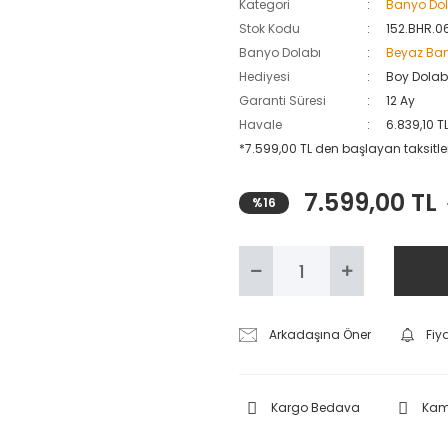
Kategori
Banyo Dol
Stok Kodu
152.BHR.06
Banyo Dolabı
Beyaz Ba
Hediyesi
Boy Dolab
Garanti Süresi
12 Ay
Havale
6.839,10 T
*7.599,00 TL den başlayan taksitler
7.599,00 TL
%16
Arkadaşına Öner
Fiy
Kargo Bedava
Kam