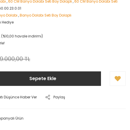
abı
,
60 CM Banyo Dolabı Seti Boy Dolaplı
,
60 CM Banyo Dolabı Seti
0.00.23.0.01
nyo Dolabı
,
Banyo Dolabı Seti Boy Dolaplı
ı Hediye
L (%10,00 havale indirimi)
le!
9.000,00 TL
Sepete Ekle
atı Düşünce Haber Ver
Paylaş
panyalı Ürün