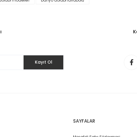
olabı modelleri
banyo dolabı lavabolu
ı
K
Kayıt Ol
75
SAYFALAR
Mesafeli Satış Sözleşmesi