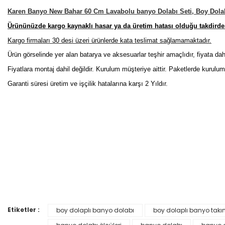
Karen Banyo New Bahar 60 Cm Lavabolu banyo Dolabı Seti, Boy Dolab
Ürününüzde kargo kaynaklı hasar ya da üretim hatası olduğu takdirde y
Kargo firmaları 30 desi üzeri ürünlerde kata teslimat sağlamamaktadır.
Ürün görselinde yer alan batarya ve aksesuarlar teşhir amaçlıdır, fiyata dahil
Fiyatlara montaj dahil değildir. Kurulum müşteriye aittir. Paketlerde kurulu
Garanti süresi üretim ve işçilik hatalarına karşı 2 Yıldır.
%4
Etiketler :
boy dolaplı banyo dolabı
boy dolaplı banyo takı