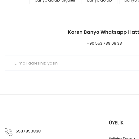
banyo dolabı ölçüleri
banyo dolabı
banyo d
Karen Banyo Whatsapp Hatt
+90 553 789 08 38
Karen Banyo Nova Çanak Lavabo Bataryası, Krom, Cisa 472
ÜYELİK
5537890838
2.199,00 TL
4.000,00 TL
İletişim Formu