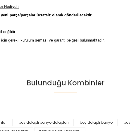
ı Hediyeli
eni parça/parçalar ücretsiz olarak gönderilecektir.
 değildir.
m için gerekli kurulum şeması ve garanti belgesi bulunmaktadır.
Bulunduğu Kombinler
5
mları
boy dolaplı banyo dolapları
boy dolaplı banyo
boy