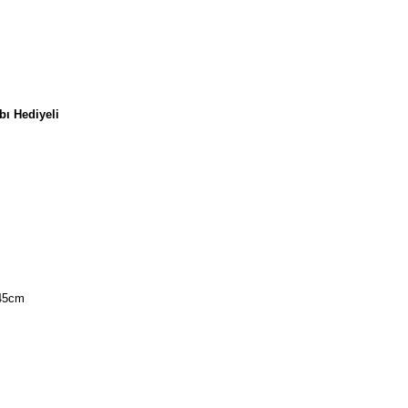
ı Hediyeli
 45cm