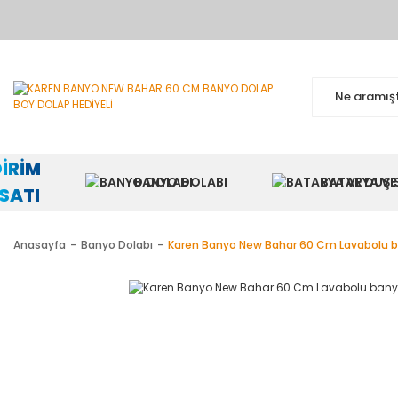
BA
DİRİM
BANYO DOLABI
BATARYA VE 
RSATI
Anasayfa
Banyo Dolabı
Karen Banyo New Bahar 60 Cm Lavabolu ban