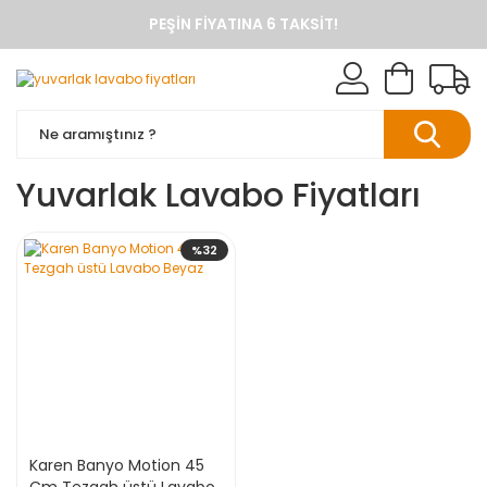
PEŞIN FIYATINA 6 TAKSIT!
ANINDA %10 HAVALE İNDIRIMI
TÜM ÜRÜNLERDE KARGO BEDAVA
KAREN BANYO RESMI ALIŞVERIŞ SITESI
BANYO DOLAPLARINDA ANINDA %10 HAVALE INDIRIMI
Yuvarlak Lavabo Fiyatları
%32
Karen Banyo Motion 45
Cm Tezgah üstü Lavabo