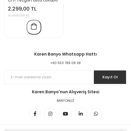
Beyaz
2.299,00 TL
3.360,00 TL
Karen Banyo Whatsapp Hattı
+90 553 789 08 38
Kayıt Ol
Karen Banyo'nun Alışveriş Sitesi
BANYONUZ