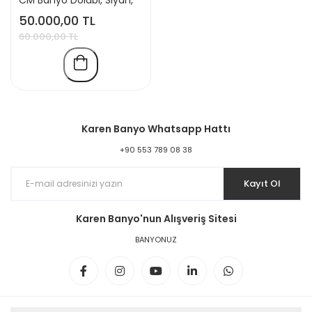
Lavabo Dahil
50.000,00 TL
60.000,00 TL
Karen Banyo Whatsapp Hattı
+90 553 789 08 38
Kayıt Ol
Karen Banyo'nun Alışveriş Sitesi
BANYONUZ