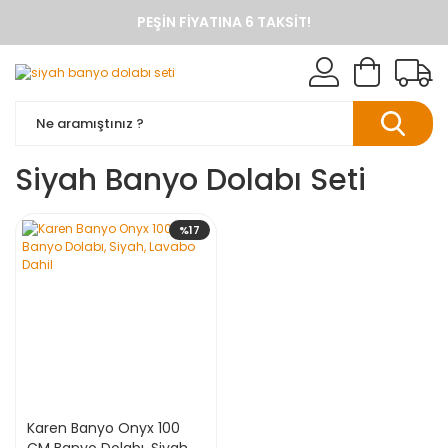
PEŞIN FIYATINA 6 TAKSIT!
ANINDA %10 HAVALE İNDIRIMI
TÜM ÜRÜNLERDE KARGO BEDAVA
KAREN BANYO RESMI ALIŞVERIŞ SITESI
BANYO DOLAPLARINDA ANINDA %10 HAVALE INDIRIMI
Siyah Banyo Dolabı Seti
%17
Karen Banyo Onyx 100
CM Banyo Dolabı, Siyah,