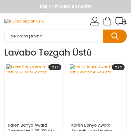
PEŞIN FIYATINA 6 TAKSIT!
ANINDA %10 HAVALE İNDIRIMI
TÜM ÜRÜNLERDE KARGO BEDAVA
KAREN BANYO RESMI ALIŞVERIŞ SITESI
BANYO DOLAPLARINDA ANINDA %10 HAVALE INDIRIMI
Lavabo Tezgah Üstü
%23
%23
Karen Banyo Award
Karen Banyo Award
Tezgah Üstü 38x60 CM
Tezgah Üstü Lavabo