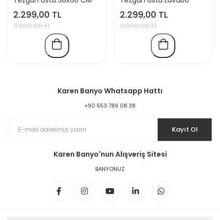
Lavabo
48x48 cm
2.299,00 TL
2.299,00 TL
3.000,00 TL
3.000,00 TL
Karen Banyo Whatsapp Hattı
+90 553 789 08 38
Kayıt Ol
Karen Banyo'nun Alışveriş Sitesi
BANYONUZ