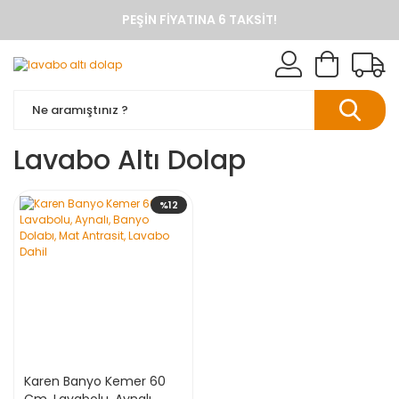
PEŞIN FIYATINA 6 TAKSIT!
ANINDA %10 HAVALE İNDIRIMI
TÜM ÜRÜNLERDE KARGO BEDAVA
KAREN BANYO RESMI ALIŞVERIŞ SITESI
BANYO DOLAPLARINDA ANINDA %10 HAVALE INDIRIMI
Lavabo Altı Dolap
%12
Karen Banyo Kemer 60
Cm, Lavabolu, Aynalı,