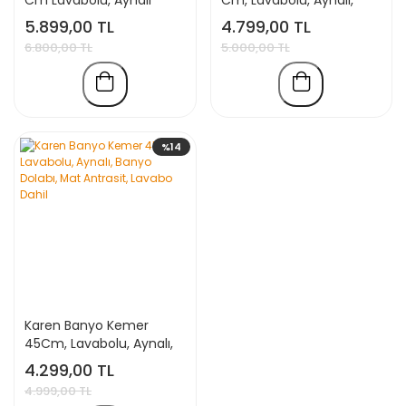
Banyo Dolabı Seti,
Banyo Dolabı, Mat
5.899,00 TL
4.799,00 TL
Komple MDF Seramik
Antrasit, Lavabo Dahil
6.800,00 TL
5.000,00 TL
Lavabo Dahil, Mdf
%14
Karen Banyo Kemer
45Cm, Lavabolu, Aynalı,
Banyo Dolabı, Mat
4.299,00 TL
Antrasit, Lavabo Dahil
4.999,00 TL