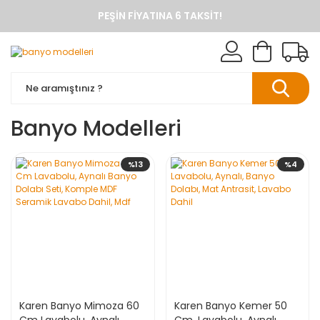
PEŞIN FIYATINA 6 TAKSIT!
ANINDA %10 HAVALE İNDIRIMI
TÜM ÜRÜNLERDE KARGO BEDAVA
KAREN BANYO RESMI ALIŞVERIŞ SITESI
BANYO DOLAPLARINDA ANINDA %10 HAVALE INDIRIMI
Banyo Modelleri
%13
%4
Karen Banyo Mimoza 60
Karen Banyo Kemer 50
Cm Lavabolu, Aynalı
Cm, Lavabolu, Aynalı,