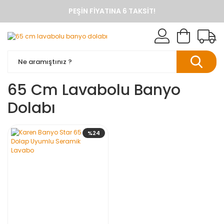
PEŞIN FIYATINA 6 TAKSIT!
ANINDA %10 HAVALE İNDIRIMI
TÜM ÜRÜNLERDE KARGO BEDAVA
KAREN BANYO RESMI ALIŞVERIŞ SITESI
BANYO DOLAPLARINDA ANINDA %10 HAVALE INDIRIMI
65 Cm Lavabolu Banyo
Dolabı
%24