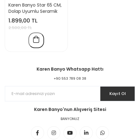
Karen Banyo Star 65 CM,
Dolap Uyumlu Seramik
Lavabo
1.899,00 TL
2.500,00 TL
Karen Banyo Whatsapp Hattı
+90 553 789 08 38
Kayıt Ol
Karen Banyo'nun Alışveriş Sitesi
BANYONUZ