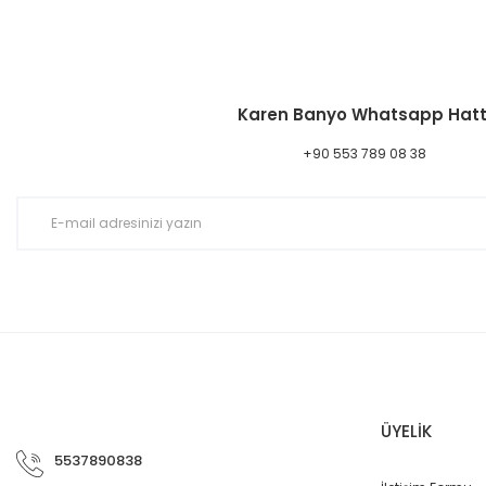
Karen Banyo Whatsapp Hatt
+90 553 789 08 38
ÜYELİK
5537890838