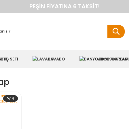
PEŞIN FIYATINA 6 TAKSIT!
ANINDA %10 HAVALE İNDIRIMI
TÜM ÜRÜNLERDE KARGO BEDAVA
KAREN BANYO RESMI ALIŞVERIŞ SITESI
NYO DOLAPLARINDA ANINDA %10 HAVALE INDIR
DUŞ SETI
LAVABO
BANYO AKSESUA
ap
%14