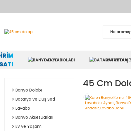
BA
DİRİM
BANYO DOLABI
BATARYA VE 
RSATI
45 Cm Dol
Banyo Dolabı
Batarya ve Duş Seti
Lavabo
Banyo Aksesuarları
Ev ve Yaşam