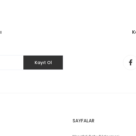
ı
K
Kayıt Ol
SAYFALAR