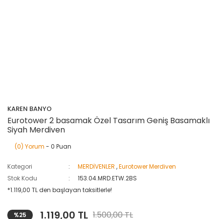
KAREN BANYO
Eurotower 2 basamak Özel Tasarım Geniş Basamaklı
Siyah Merdiven
(0) Yorum
- 0 Puan
Kategori
MERDİVENLER
,
Eurotower Merdiven
Stok Kodu
153.04.MRD.ETW.2BS
*1.119,00 TL den başlayan taksitlerle!
1.119,00 TL
1.500,00 TL
%25