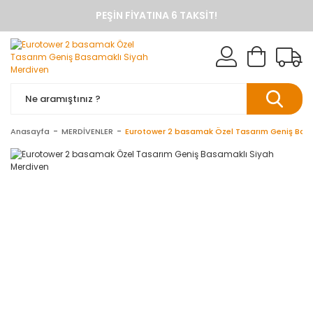
PEŞIN FIYATINA 6 TAKSIT!
ANINDA %10 HAVALE İNDIRIMI
TÜM ÜRÜNLERDE KARGO BEDAVA
KAREN BANYO RESMI ALIŞVERIŞ SITESI
BANYO DOLAPLARINDA ANINDA %10 HAVALE INDIRIMI
Anasayfa
MERDİVENLER
Eurotower 2 basamak Özel Tasarım Geniş Basa